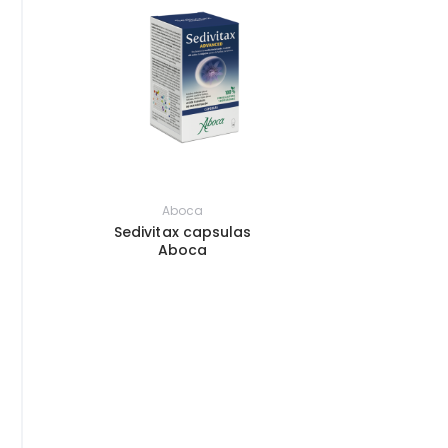
Aboca
Sedivitax capsulas
Aboca