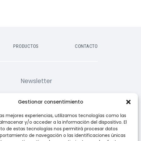
PRODUCTOS
CONTACTO
Newsletter
Suscríbete y recibe las últimas
Gestionar consentimiento
noticias y ofertas en tu correo
las mejores experiencias, utilizamos tecnologías como las
almacenar y/o acceder a la información del dispositivo. El
o de estas tecnologías nos permitirá procesar datos
ortamiento de navegación o las identificaciones únicas
om