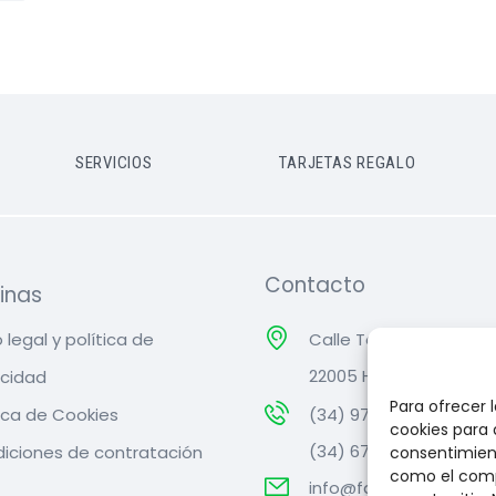
SERVICIOS
TARJETAS REGALO
Contacto
inas
 legal y política de
Calle Teruel, Nº 8,
22005 Huesca
acidad
Para ofrecer 
tica de Cookies
(34) 974 22 67 88
cookies para 
(34) 674 34 12 58
iciones de contratación
consentimient
como el comp
info@farmaciarufas.c