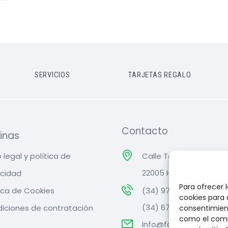
SERVICIOS
TARJETAS REGALO
Contacto
inas
 legal y política de
Calle Teruel, Nº 8,
22005 Huesca
acidad
Para ofrecer 
tica de Cookies
(34) 974 22 67 88
cookies para 
(34) 674 34 12 58
iciones de contratación
consentimient
como el comp
info@farmaciarufas.c