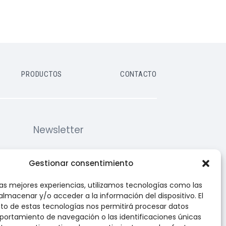
PRODUCTOS
CONTACTO
Newsletter
Suscríbete y recibe las últimas
Gestionar consentimiento
noticias y ofertas en tu correo
las mejores experiencias, utilizamos tecnologías como las
almacenar y/o acceder a la información del dispositivo. El
o de estas tecnologías nos permitirá procesar datos
ortamiento de navegación o las identificaciones únicas
om