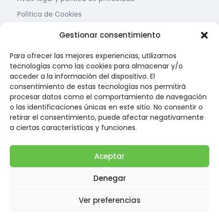
Política de Cookies
Condiciones de contratación
Gestionar consentimiento
Contacto
Para ofrecer las mejores experiencias, utilizamos
tecnologías como las cookies para almacenar y/o
Calle Teruel, Nº 8,
acceder a la información del dispositivo. El
22005 Huesca
consentimiento de estas tecnologías nos permitirá
procesar datos como el comportamiento de navegación
(34) 974 22 67 88
o las identificaciones únicas en este sitio. No consentir o
(34) 674 34 12 58
retirar el consentimiento, puede afectar negativamente
a ciertas características y funciones.
info@farmaciarufas.com
Newsletter
Aceptar
Suscríbete y recibe las últimas noticias y ofertas en
Denegar
tu correo
Ver preferencias
🖱Diseñado por
Msocial S.L.
© 2025 Farmacia Rufas.