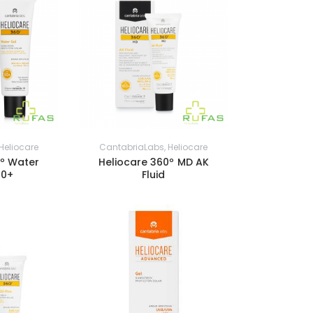
Heliocare
CantabriaLabs
,
Heliocare
0º Water
Heliocare 360º MD AK
50+
Fluid