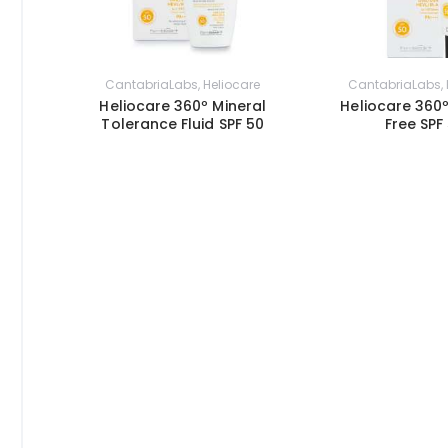
CantabriaLabs
,
Heliocare
CantabriaLabs
,
Heliocare 360º Mineral
Heliocare 360º
Tolerance Fluid SPF 50
Free SPF