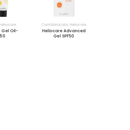
Heliocare
CantabriaLabs
,
Heliocare
 Gel Oil-
Heliocare Advanced
 50
Gel SPF50