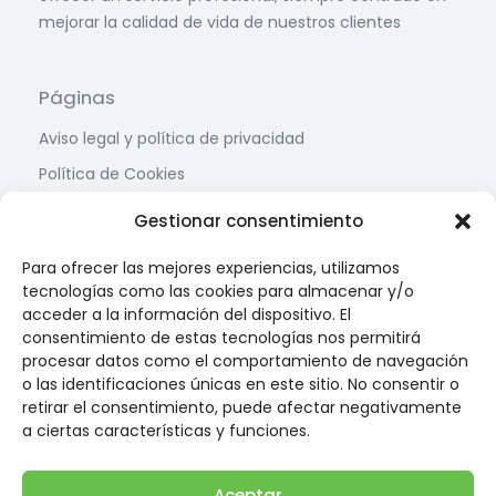
mejorar la calidad de vida de nuestros clientes
Páginas
Aviso legal y política de privacidad
Política de Cookies
Condiciones de contratación
Gestionar consentimiento
Contacto
Para ofrecer las mejores experiencias, utilizamos
tecnologías como las cookies para almacenar y/o
Calle Teruel, Nº 8,
acceder a la información del dispositivo. El
22005 Huesca
consentimiento de estas tecnologías nos permitirá
procesar datos como el comportamiento de navegación
(34) 974 22 67 88
o las identificaciones únicas en este sitio. No consentir o
(34) 674 34 12 58
retirar el consentimiento, puede afectar negativamente
a ciertas características y funciones.
info@farmaciarufas.com
Newsletter
Aceptar