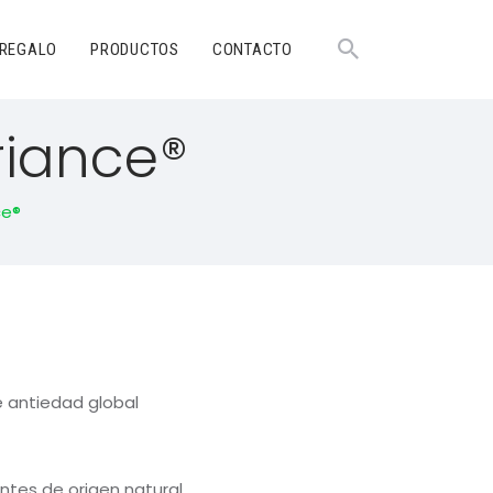
 REGALO
PRODUCTOS
CONTACTO
riance®
ce®
e antiedad global
ntes de origen natural