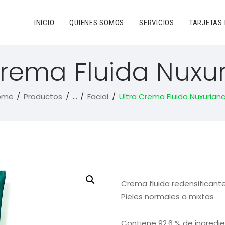
INICIO
QUIENES SOMOS
SERVICIOS
TARJETAS
Crema Fluida Nuxu
ome
Productos
...
Facial
Ultra Crema Fluida Nuxurian
Crema fluida redensificant
Pieles normales a mixtas
Contiene 92.6 % de ingredie