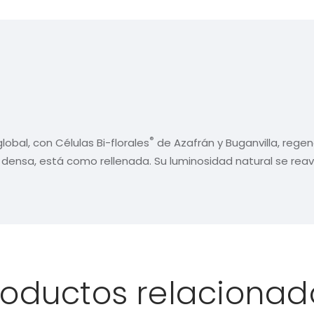
®
obal, con Células Bi-florales
de Azafrán y Buganvilla, regener
y densa, está como rellenada. Su luminosidad natural se reavi
roductos relacionad