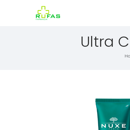
Ultra 
H