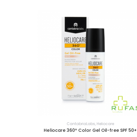
CantabriaLabs
,
Heliocare
Heliocare 360º Color Gel Oil-free SPF 50+